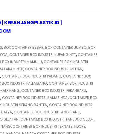
D
|
KERANJANGPLASTIK.ID
|
.COM
I
,
BOX CONTAINER BESAR
,
BOX CONTAINER JUMBO
,
BOX
RODA
,
CONTAINER BOX INDUSTRI KUPANG NTT
,
CONTAINER
R BOX INDUSTRI MAMUJU
,
CONTAINER BOX INDUSTRI
 MATARAM NTB
,
CONTAINER BOX INDUSTRI MEDAN
,
,
CONTAINER BOX INDUSTRI PADANG
,
CONTAINER BOX
 BOX INDUSTRI PALEMBANG
,
CONTAINER BOX INDUSTRI
GKALPINANG
,
CONTAINER BOX INDUSTRI PEKANBARU
,
K
,
CONTAINER BOX INDUSTRI SAMARINDA
,
CONTAINER BOX
X INDUSTRI SERANG BANTEN
,
CONTAINER BOX INDUSTRI
RABAYA
,
CONTAINER BOX INDUSTRI TANGERANG
,
G SELATAN
,
CONTAINER BOX INDUSTRI TANJUNG SELOR
,
PINANG
,
CONTAINER BOX INDUSTRI TERNATE TIDORE
,
RTA
,
HANATA
,
HANATA CONTAINER BOX INDUSTRI
,