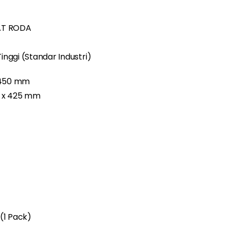
AT RODA
Tinggi (Standar Industri)
x 450 mm
5 x 425 mm
 (1 Pack)