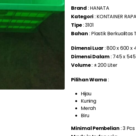
Brand
: HANATA
Kategori
: KONTAINER RAP
Tipe
: 3101
Bahan
: Plastik Berkualitas 
Dimensi Luar
: 800 x 600 
Dimensi Dalam
: 745 x 54
Volume
: ± 200 Liter
Pilihan Warna
:
Hijau
Kuning
Merah
Biru
Minimal Pembelian
: 3 Pcs