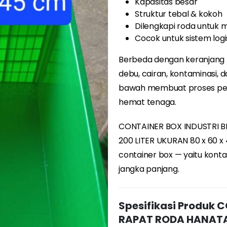
Kapasitas besar
Struktur tebal & kokoh
Dilengkapi roda untuk m
Cocok untuk sistem logi
Berbeda dengan keranjang be
debu, cairan, kontaminasi, 
bawah membuat proses pem
hemat tenaga.
CONTAINER BOX INDUSTRI 
200 LITER UKURAN 80 x 60 x
container box — yaitu konta
jangka panjang.
Spesifikasi Produk 
RAPAT RODA HANATA 