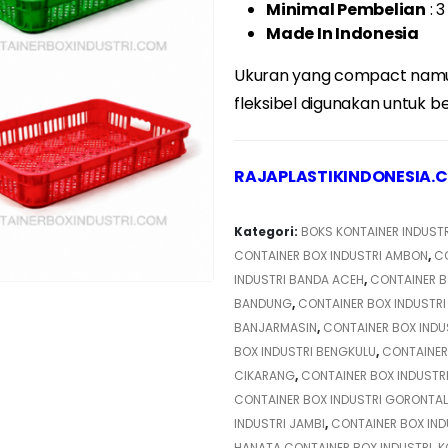
Minimal Pembelian
: 3
Made In Indonesia
Ukuran yang compact namun
fleksibel digunakan untuk b
RAJAPLASTIKINDONESIA.
Kategori:
BOKS KONTAINER INDUSTR
CONTAINER BOX INDUSTRI AMBON
,
CO
INDUSTRI BANDA ACEH
,
CONTAINER B
BANDUNG
,
CONTAINER BOX INDUSTRI
BANJARMASIN
,
CONTAINER BOX INDU
BOX INDUSTRI BENGKULU
,
CONTAINER
CIKARANG
,
CONTAINER BOX INDUSTRI
CONTAINER BOX INDUSTRI GORONTA
INDUSTRI JAMBI
,
CONTAINER BOX IND
HANATA CONTAINER BOX INDUSTRI
,
K