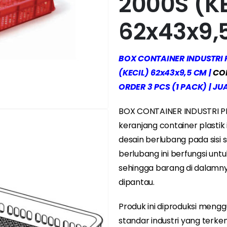
2000S (K
62x43x9,
BOX CONTAINER INDUSTRI
(KECIL) 62x43x9,5 CM |
CO
ORDER 3 PCS (1 PACK) | JU
BOX CONTAINER INDUSTRI P
keranjang container plastik
desain berlubang pada sisi 
berlubang ini berfungsi unt
sehingga barang di dalamny
dipantau.
Produk ini diproduksi mengg
standar industri yang terke