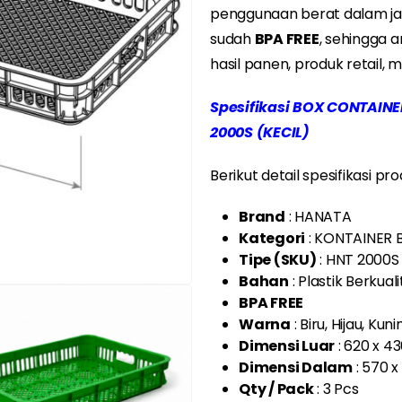
penggunaan berat dalam jang
sudah
BPA FREE
, sehingga
hasil panen, produk retail, 
Spesifikasi BOX CONTAIN
2000S (KECIL)
Berikut detail spesifikasi pro
Brand
: HANATA
Kategori
: KONTAINER
Tipe (SKU)
: HNT 2000S
Bahan
: Plastik Berkual
BPA FREE
Warna
: Biru, Hijau, Kun
Dimensi Luar
: 620 x 4
Dimensi Dalam
: 570 
Qty / Pack
: 3 Pcs