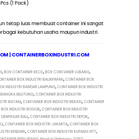
 Pcs (1 Pack)
 tetap luas membuat container ini sangat
erbagai kebutuhan usaha maupun industri.
COM
|
CONTAINERBOXINDUSTRI.COM
I
,
BOX CONTAINER KECIL
,
BOX CONTAINER LUBANG
,
NTAINER BOX INDUSTRI BALIKPAPAN
,
CONTAINER BOX
OX INDUSTRI BANDAR LAMPUNG
,
CONTAINER BOX INDUSTRI
 BANGKA BELITUNG
,
CONTAINER BOX INDUSTRI
STRI BATAM
,
CONTAINER BOX INDUSTRI BEKASI
,
CONTAINER
 BOX INDUSTRI BOGOR
,
CONTAINER BOX INDUSTRI
 DENPASAR BALI
,
CONTAINER BOX INDUSTRI DEPOK
,
LO
,
CONTAINER BOX INDUSTRI JAKARTA
,
CONTAINER BOX
USTRI KENDARI
,
CONTAINER BOX INDUSTRI KUPANG NTT
,
ONTAINER BERLUBANG
,
Produk Optimasi
,
TOKO