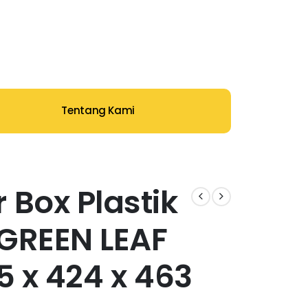
Tentang Kami
 Box Plastik
| GREEN LEAF
05 x 424 x 463