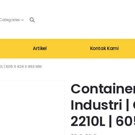
 Categories
Artikel
Kontak Kami
0L | 605 X 424 X 463 MM
Container
Industri 
2210L | 6