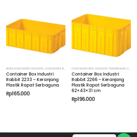
NG
CONTAINER BOX INDUSTRI TANGERANG
,
CONTAINER BOX INDUSTRI DEPOK
,
CONTAINER BOX INDUSTRI TANGERANG SELATAN
RABBIT CONTAINER BOX INDUSTRI
,
CONTAINER BOX INDUSTRI GORONTALO
,
CON
Container Box Industri
Container Box Plastik
Rabbit 2266 – Keranjang
Industri | RABBIT 2005 | 620
Plastik Rapat Serbaguna
L x 430 W x 225 H
62×43×31 cm
Rp
145.000
Rp
196.000