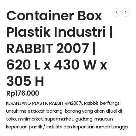
Container Box
Plastik Industri |
RABBIT 2007 |
620 L x 430 W x
305 H
Rp
176.000
KERANJANG PLASTIK RABBIT RPI2007L Rabbit berfungsi
untuk meletakkan barang-barang yang akan dijual di
toko,
minimarket
,
supermarket
,
gudang
, maupun
keperluan pabrik / industri dan keperluan rumah tangga.