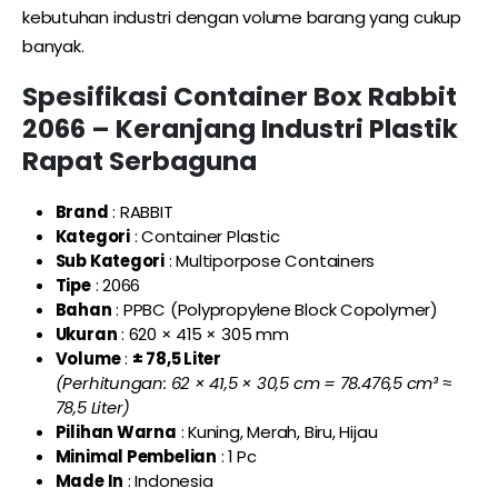
kebutuhan industri dengan volume barang yang cukup
banyak.
Spesifikasi Container Box Rabbit
2066 – Keranjang Industri Plastik
Rapat Serbaguna
Brand
: RABBIT
Kategori
: Container Plastic
Sub Kategori
: Multiporpose Containers
Tipe
: 2066
Bahan
: PPBC (Polypropylene Block Copolymer)
Ukuran
: 620 × 415 × 305 mm
Volume
:
± 78,5 Liter
(Perhitungan: 62 × 41,5 × 30,5 cm = 78.476,5 cm³ ≈
78,5 Liter)
Pilihan Warna
: Kuning, Merah, Biru, Hijau
Minimal Pembelian
: 1 Pc
Made In
: Indonesia