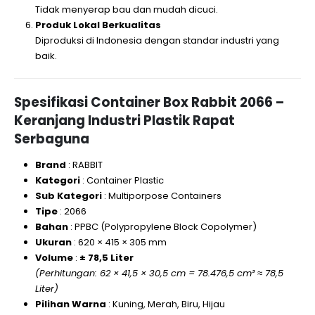
Tidak menyerap bau dan mudah dicuci.
Produk Lokal Berkualitas
Diproduksi di Indonesia dengan standar industri yang
baik.
Spesifikasi Container Box Rabbit 2066 –
Keranjang Industri Plastik Rapat
Serbaguna
Brand
: RABBIT
Kategori
: Container Plastic
Sub Kategori
: Multiporpose Containers
Tipe
: 2066
Bahan
: PPBC (Polypropylene Block Copolymer)
Ukuran
: 620 × 415 × 305 mm
Volume
:
± 78,5 Liter
(Perhitungan: 62 × 41,5 × 30,5 cm = 78.476,5 cm³ ≈ 78,5
Liter)
Pilihan Warna
: Kuning, Merah, Biru, Hijau