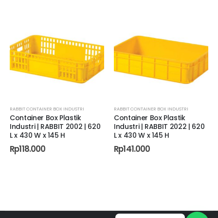
I PALANGKARAYA
NDUSTRI PALU
RABBIT CONTAINER BOX INDUSTRI
,
CONTAINER BOX INDUSTRI PANGKALPINANG
,
CONTAINER BOX INDUSTRI PALEMBANG
RABBIT CONTAINER BOX INDUSTRI
,
CONTAINER BOX INDUSTRI PALU
,
CONTAINER BOX INDUSTRI PEKANBARU
,
CONTAINE
,
Container Box Plastik
Container Box Plastik
Industri | RABBIT 2002 | 620
Industri | RABBIT 2022 | 620
L x 430 W x 145 H
L x 430 W x 145 H
Rp
118.000
Rp
141.000