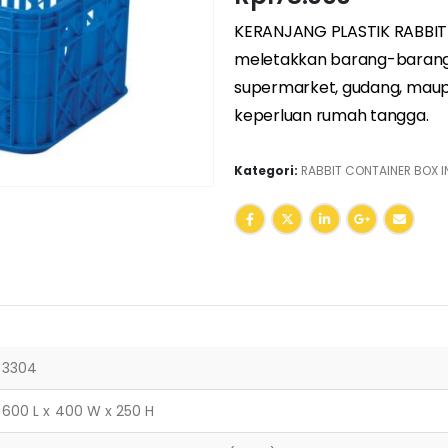
KERANJANG PLASTIK RABBIT 
meletakkan barang-barang y
supermarket
,
gudang
, maup
keperluan rumah tangga.
Kategori:
RABBIT CONTAINER BOX I
3304
600 L x 400 W x 250 H