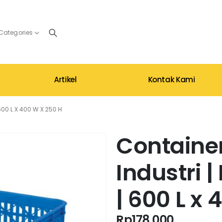
 Categories
Artikel
Kontak Kami
600 L X 400 W X 250 H
Container
Industri 
| 600 L x
Rp
178.000