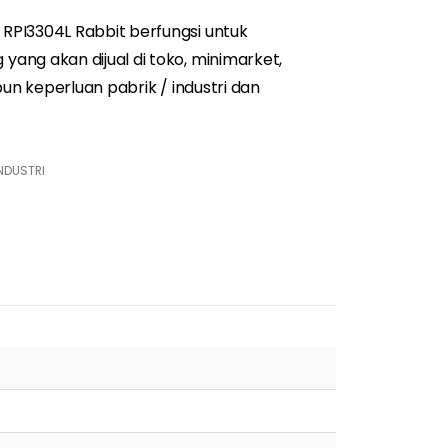
RPI3304L Rabbit berfungsi untuk
ang akan dijual di toko,
minimarket
,
un keperluan pabrik / industri dan
NDUSTRI