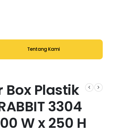
Tentang Kami
 Box Plastik
| RABBIT 3304
 400 W x 250 H