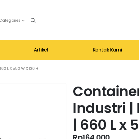
 Categories
Artikel
Kontak Kami
60 L X 550 W X 120 H
Container
Industri 
| 660 L x 
Rp
164.000