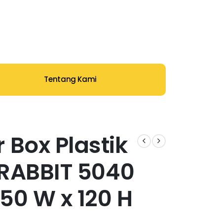
Tentang Kami
 Box Plastik
| RABBIT 5040
550 W x 120 H