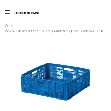
CONTAINER BOX PLASTIK INDUSTRI | RABBIT 5204 | 595 L X 595 W X 190 H