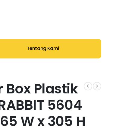
Tentang Kami
 Box Plastik
| RABBIT 5604
 465 W x 305 H