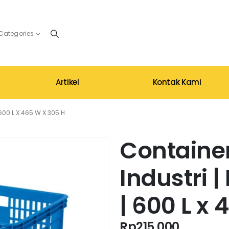
 Categories
Artikel
Kontak Kami
600 L X 465 W X 305 H
Container
Industri 
| 600 L x
Rp
215.000