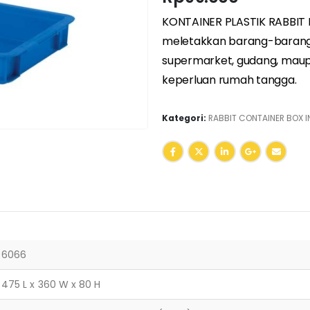
KONTAINER PLASTIK RABBIT R
meletakkan barang-barang y
supermarket
,
gudang
, maup
keperluan rumah tangga.
Kategori:
RABBIT CONTAINER BOX I
6066
475 L x 360 W x 80 H