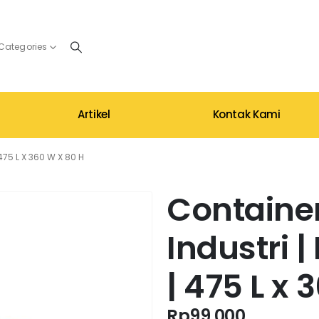
 Categories
Artikel
Kontak Kami
475 L X 360 W X 80 H
Container
Industri 
| 475 L x 
Rp
99.000