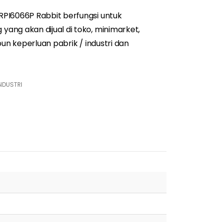
PI6066P Rabbit berfungsi untuk
ang akan dijual di toko,
minimarket
,
un keperluan pabrik / industri dan
NDUSTRI