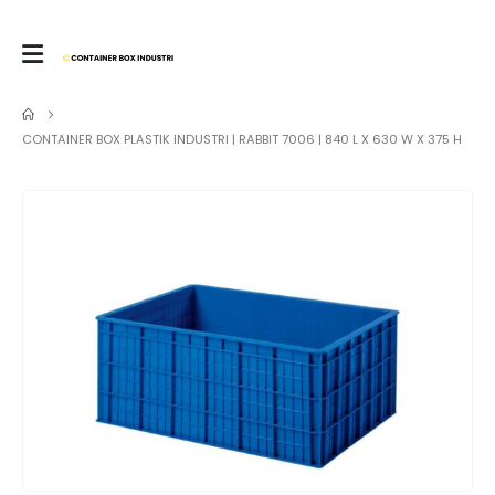
CONTAINER BOX PLASTIK INDUSTRI | RABBIT 7006 | 840 L X 630 W X 375 H