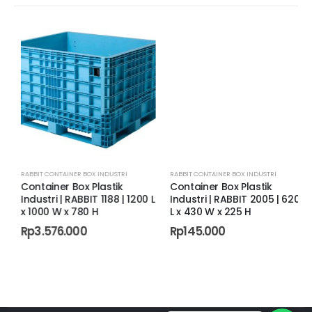
RABBIT CONTAINER BOX INDUSTRI
,
CONTAINER BOX INDUSTRI DEPOK
RABBIT CONTAINER BOX INDUSTRI
,
CONTAINER BOX INDUSTRI GORONTALO
,
C
Container Box Plastik
Container Box Plastik
Industri | RABBIT 1188 | 1200 L
Industri | RABBIT 2005 | 620
x 1000 W x 780 H
L x 430 W x 225 H
Rp
3.576.000
Rp
145.000