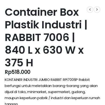
Container Box
Plastik Industri |
RABBIT 7006 |
840 L x 630 W x
375 H
Rp
518.000
KONTAINER INDUSTRI JUMBO RABBIT RPI7006P Rabbit
berfungsi untuk meletakkan barang-barang yang akan
dijual di toko,
minimarket
,
supermarket
,
gudang
,
maupun keperluan pabrik / industri dan keperluan rumah
tangga.