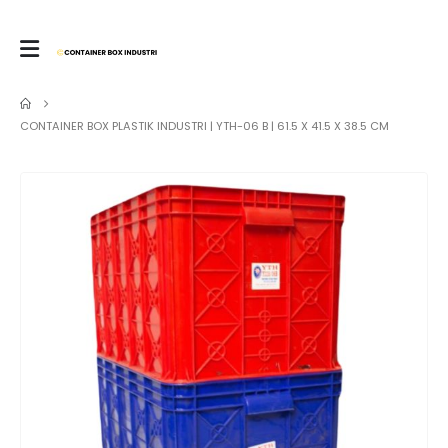
CONTAINER BOX PLASTIK INDUSTRI | YTH-06 B | 61.5 X 41.5 X 38.5 CM