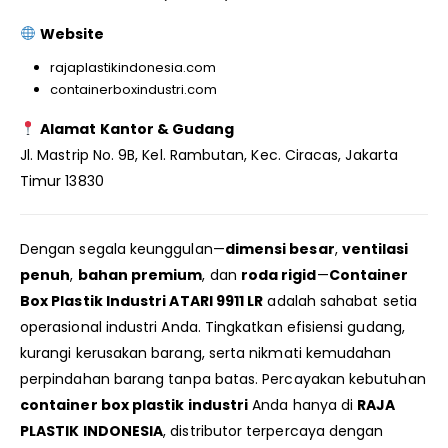
Website
rajaplastikindonesia.com
containerboxindustri.com
Alamat Kantor & Gudang
Jl. Mastrip No. 9B, Kel. Rambutan, Kec. Ciracas, Jakarta
Timur 13830
Dengan segala keunggulan—
dimensi besar
,
ventilasi
penuh
,
bahan premium
, dan
roda rigid
—
Container
Box Plastik Industri ATARI 9911 LR
adalah sahabat setia
operasional industri Anda. Tingkatkan efisiensi gudang,
kurangi kerusakan barang, serta nikmati kemudahan
perpindahan barang tanpa batas. Percayakan kebutuhan
container box plastik industri
Anda hanya di
RAJA
PLASTIK INDONESIA
, distributor terpercaya dengan