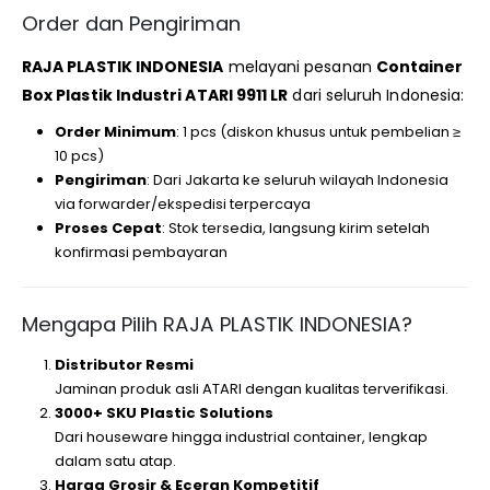
Order dan Pengiriman
RAJA PLASTIK INDONESIA
melayani pesanan
Container
Box Plastik Industri ATARI 9911 LR
dari seluruh Indonesia:
Order Minimum
: 1 pcs (diskon khusus untuk pembelian ≥
10 pcs)
Pengiriman
: Dari Jakarta ke seluruh wilayah Indonesia
via forwarder/ekspedisi terpercaya
Proses Cepat
: Stok tersedia, langsung kirim setelah
konfirmasi pembayaran
Mengapa Pilih RAJA PLASTIK INDONESIA?
Distributor Resmi
Jaminan produk asli ATARI dengan kualitas terverifikasi.
3000+ SKU Plastic Solutions
Dari houseware hingga industrial container, lengkap
dalam satu atap.
Harga Grosir & Eceran Kompetitif