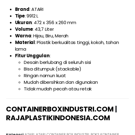
Brand
: ATARI
Tipe
: 9912 L
Ukuran
: 472 x 356 x 260 mm
Volume
: 43,7 Liter
Warna
: Hijau, Biru, Merah
Material
: Plastik berkualitas tinggi, kokoh, tahan
lama
Fitur Unggulan
:
Desain berlubang di seluruh sisi
Bisa ditumpuk (stackable)
Ringan namun kuat
Mudah dibersihkan dan digunakan
Tidak mudah pecah atau retak
CONTAINERBOXINDUSTRI.COM
|
RAJAPLASTIKINDONESIA.COM
Kategori:
ATARI
,
ATARI CONTAINER BOX INDUSTRI
,
BOKS KONTAINER