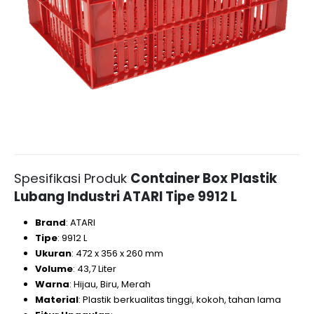
Spesifikasi Produk
Container Box Plastik
Lubang Industri ATARI Tipe 9912 L
Brand
: ATARI
Tipe
: 9912 L
Ukuran
: 472 x 356 x 260 mm
Volume
: 43,7 Liter
Warna
: Hijau, Biru, Merah
Material
: Plastik berkualitas tinggi, kokoh, tahan lama