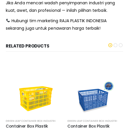
Jika Anda mencari wadah penyimpanan industri yang
kuat, awet, dan profesional — inilah pilihan terbaik.
Hubungi tim marketing RAJA PLASTIK INDONESIA
sekarang juga untuk penawaran harga terbaik!
RELATED PRODUCTS
BOX INDUSTRI SEDANG GREEN LEAF
,
GREEN LEAF CONTAINER BOX INDUSTRI
GREEN LEAF CONTAINER BOX INDUSTRI
,
GREEN LEAF
,
KERANJANG INDUSTRI
,
GREEN LEAF CONTAINER BOX INDUSTRI
GREEN LEAF CONTAINER BOX INDUSTRI
,
KERANJANG INDUSTRI AMBON
,
KERANJANG
,
KERA
Container Box Plastik
Container Box Plastik