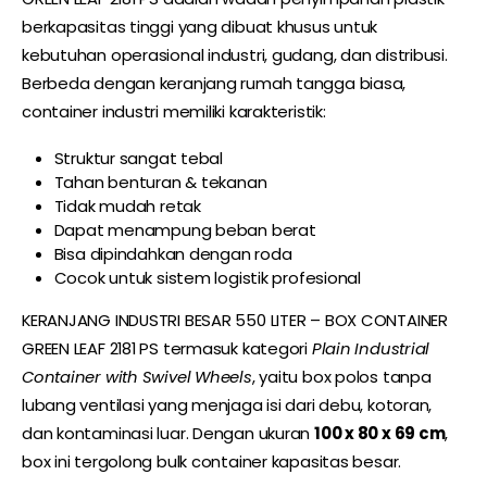
berkapasitas tinggi yang dibuat khusus untuk
kebutuhan operasional industri, gudang, dan distribusi.
Berbeda dengan keranjang rumah tangga biasa,
container industri memiliki karakteristik:
Struktur sangat tebal
Tahan benturan & tekanan
Tidak mudah retak
Dapat menampung beban berat
Bisa dipindahkan dengan roda
Cocok untuk sistem logistik profesional
KERANJANG INDUSTRI BESAR 550 LITER – BOX CONTAINER
GREEN LEAF 2181 PS termasuk kategori
Plain Industrial
Container with Swivel Wheels
, yaitu box polos tanpa
lubang ventilasi yang menjaga isi dari debu, kotoran,
dan kontaminasi luar. Dengan ukuran
100 x 80 x 69 cm
,
box ini tergolong bulk container kapasitas besar.