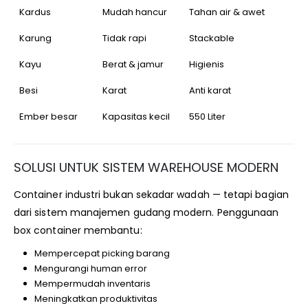
Kardus
Mudah hancur
Tahan air & awet
Karung
Tidak rapi
Stackable
Kayu
Berat & jamur
Higienis
Besi
Karat
Anti karat
Ember besar
Kapasitas kecil
550 Liter
SOLUSI UNTUK SISTEM WAREHOUSE MODERN
Container industri bukan sekadar wadah — tetapi bagian
dari sistem manajemen gudang modern. Penggunaan
box container membantu:
Mempercepat picking barang
Mengurangi human error
Mempermudah inventaris
Meningkatkan produktivitas