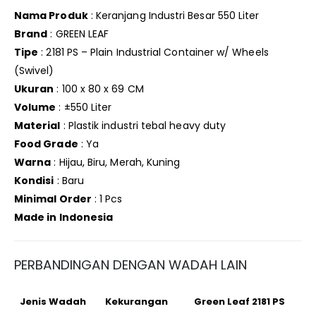
Nama Produk
: Keranjang Industri Besar 550 Liter
Brand
: GREEN LEAF
Tipe
: 2181 PS – Plain Industrial Container w/ Wheels
(Swivel)
Ukuran
: 100 x 80 x 69 CM
Volume
: ±550 Liter
Material
: Plastik industri tebal heavy duty
Food Grade
: Ya
Warna
: Hijau, Biru, Merah, Kuning
Kondisi
: Baru
Minimal Order
: 1 Pcs
Made in Indonesia
PERBANDINGAN DENGAN WADAH LAIN
Jenis Wadah
Kekurangan
Green Leaf 2181 PS