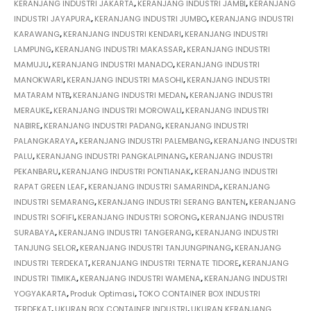
KERANJANG INDUSTRI JAKARTA
,
KERANJANG INDUSTRI JAMBI
,
KERANJANG
INDUSTRI JAYAPURA
,
KERANJANG INDUSTRI JUMBO
,
KERANJANG INDUSTRI
KARAWANG
,
KERANJANG INDUSTRI KENDARI
,
KERANJANG INDUSTRI
LAMPUNG
,
KERANJANG INDUSTRI MAKASSAR
,
KERANJANG INDUSTRI
MAMUJU
,
KERANJANG INDUSTRI MANADO
,
KERANJANG INDUSTRI
MANOKWARI
,
KERANJANG INDUSTRI MASOHI
,
KERANJANG INDUSTRI
MATARAM NTB
,
KERANJANG INDUSTRI MEDAN
,
KERANJANG INDUSTRI
MERAUKE
,
KERANJANG INDUSTRI MOROWALI
,
KERANJANG INDUSTRI
NABIRE
,
KERANJANG INDUSTRI PADANG
,
KERANJANG INDUSTRI
PALANGKARAYA
,
KERANJANG INDUSTRI PALEMBANG
,
KERANJANG INDUSTRI
PALU
,
KERANJANG INDUSTRI PANGKALPINANG
,
KERANJANG INDUSTRI
PEKANBARU
,
KERANJANG INDUSTRI PONTIANAK
,
KERANJANG INDUSTRI
RAPAT GREEN LEAF
,
KERANJANG INDUSTRI SAMARINDA
,
KERANJANG
INDUSTRI SEMARANG
,
KERANJANG INDUSTRI SERANG BANTEN
,
KERANJANG
INDUSTRI SOFIFI
,
KERANJANG INDUSTRI SORONG
,
KERANJANG INDUSTRI
SURABAYA
,
KERANJANG INDUSTRI TANGERANG
,
KERANJANG INDUSTRI
TANJUNG SELOR
,
KERANJANG INDUSTRI TANJUNGPINANG
,
KERANJANG
INDUSTRI TERDEKAT
,
KERANJANG INDUSTRI TERNATE TIDORE
,
KERANJANG
INDUSTRI TIMIKA
,
KERANJANG INDUSTRI WAMENA
,
KERANJANG INDUSTRI
YOGYAKARTA
,
Produk Optimasi
,
TOKO CONTAINER BOX INDUSTRI
TERDEKAT
,
UKURAN BOX CONTAINER INDUSTRI
,
UKURAN KERANJANG