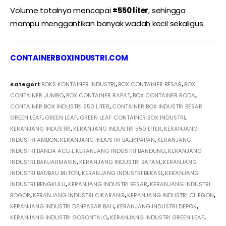
Volume totalnya mencapai
±550 liter
, sehingga
mampu menggantikan banyak wadah kecil sekaligus.
CONTAINERBOXINDUSTRI.COM
Kategori:
BOKS KONTAINER INDUSTRI
,
BOX CONTAINER BESAR
,
BOX
CONTAINER JUMBO
,
BOX CONTAINER RAPAT
,
BOX CONTAINER RODA
,
CONTAINER BOX INDUSTRI 550 LITER
,
CONTAINER BOX INDUSTRI BESAR
GREEN LEAF
,
GREEN LEAF
,
GREEN LEAF CONTAINER BOX INDUSTRI
,
KERANJANG INDUSTRI
,
KERANJANG INDUSTRI 550 LITER
,
KERANJANG
INDUSTRI AMBON
,
KERANJANG INDUSTRI BALIKPAPAN
,
KERANJANG
INDUSTRI BANDA ACEH
,
KERANJANG INDUSTRI BANDUNG
,
KERANJANG
INDUSTRI BANJARMASIN
,
KERANJANG INDUSTRI BATAM
,
KERANJANG
INDUSTRI BAUBAU BUTON
,
KERANJANG INDUSTRI BEKASI
,
KERANJANG
INDUSTRI BENGKULU
,
KERANJANG INDUSTRI BESAR
,
KERANJANG INDUSTRI
BOGOR
,
KERANJANG INDUSTRI CIKARANG
,
KERANJANG INDUSTRI CILEGON
,
KERANJANG INDUSTRI DENPASAR BALI
,
KERANJANG INDUSTRI DEPOK
,
KERANJANG INDUSTRI GORONTALO
,
KERANJANG INDUSTRI GREEN LEAF
,