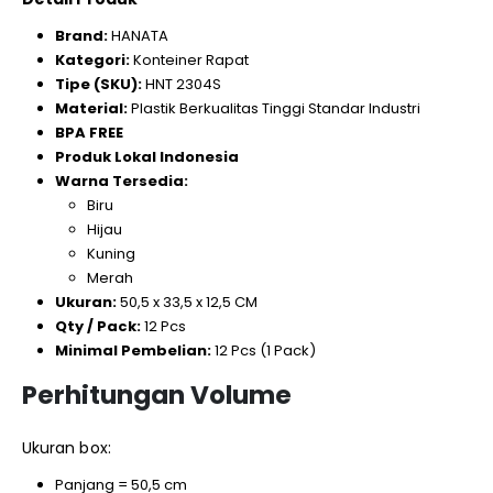
Brand:
HANATA
Kategori:
Konteiner Rapat
Tipe (SKU):
HNT 2304S
Material:
Plastik Berkualitas Tinggi Standar Industri
BPA FREE
Produk Lokal Indonesia
Warna Tersedia:
Biru
Hijau
Kuning
Merah
Ukuran:
50,5 x 33,5 x 12,5 CM
Qty / Pack:
12 Pcs
Minimal Pembelian:
12 Pcs (1 Pack)
Perhitungan Volume
Ukuran box:
Panjang = 50,5 cm