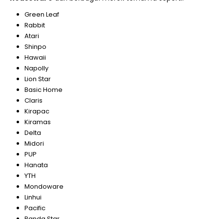
Green Leaf
Rabbit
Atari
Shinpo
Hawaii
Napolly
Lion Star
Basic Home
Claris
Kirapac
Kiramas
Delta
Midori
PUP
Hanata
YTH
Mondoware
Linhui
Pacific
Panda Star