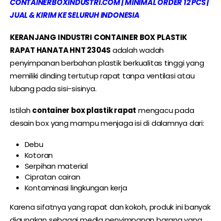
CONTAINERBOXINDUSTRI.COM | MINIMAL ORDER 12 PCS |
JUAL & KIRIM KE SELURUH INDONESIA
KERANJANG INDUSTRI CONTAINER BOX PLASTIK
RAPAT HANATA HNT 2304S
adalah wadah
penyimpanan berbahan plastik berkualitas tinggi yang
memiliki dinding tertutup rapat tanpa ventilasi atau
lubang pada sisi-sisinya.
Istilah
container box plastik rapat
mengacu pada
desain box yang mampu menjaga isi di dalamnya dari:
Debu
Kotoran
Serpihan material
Cipratan cairan
Kontaminasi lingkungan kerja
Karena sifatnya yang rapat dan kokoh, produk ini banyak
digunakan sebagai media penyimpanan barang yang