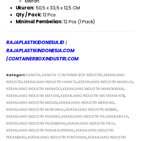
Merah
Ukuran:
50,5 x 33,5 x 12,5 CM
Qty / Pack:
12 Pcs
Minimal Pembelian:
12 Pcs (1 Pack)
RAJAPLASTIKIDONESIA.ID
|
RAJAPLASTIKINDONESIA.COM
|
CONTAINERBOXINDUSTRI.COM
Kategori:
HANATA
,
HANATA CONTAINER BOX INDUSTRI
,
KERANJANG
INDUSTRI
,
KERANJANG INDUSTRI HANATA
,
KERANJANG INDUSTRI MAMUJU
,
KERANJANG INDUSTRI MANADO
,
KERANJANG INDUSTRI MANOKWARI
,
KERANJANG INDUSTRI MASOHI
,
KERANJANG INDUSTRI MATARAM NTB
,
KERANJANG INDUSTRI MEDAN
,
KERANJANG INDUSTRI MERAUKE
,
KERANJANG INDUSTRI MOROWALI
,
KERANJANG INDUSTRI NABIRE
,
KERANJANG INDUSTRI PADANG
,
KERANJANG INDUSTRI PALANGKARAYA
,
KERANJANG INDUSTRI PALEMBANG
,
KERANJANG INDUSTRI PALU
,
KERANJANG INDUSTRI PANGKALPINANG
,
KERANJANG INDUSTRI
PEKANBARU
,
KERANJANG INDUSTRI PONTIANAK
,
KERANJANG INDUSTRI