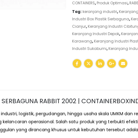
CONTAINERS
,
Produk Optimasi
,
RABB
Tag:
keranjang industri
,
Keranjang
Industri Box Plastik Serbaguna
,
Ker
Cianjur
,
Keranjang Industri Cibitun
Keranjang Industri Depok
,
Keranjan
Karawang
,
Keranjang Industri Plast
Industri Sukabumi
,
Keranjang Indu
X SERBAGUNA RABBIT 2002 | CONTAINERBOXIN
industri, logistik, pergudangan, hingga usaha skala UMKM dan
kelancaran operasional. Salah satu produk yang terbukti efek
nggulan yang dirancang khusus untuk kebutuhan tersebut adal