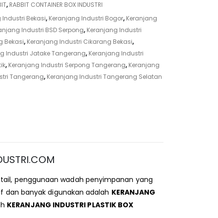
IT
,
RABBIT CONTAINER BOX INDUSTRI
 Industri Bekasi
,
Keranjang Industri Bogor
,
Keranjang
anjang Industri BSD Serpong
,
Keranjang Industri
g Bekasi
,
Keranjang Industri Cikarang Bekasi
,
g Industri Jatake Tangerang
,
Keranjang Industri
ik
,
Keranjang Industri Serpong Tangerang
,
Keranjang
stri Tangerang
,
Keranjang Industri Tangerang Selatan
DUSTRI.COM
 retail, penggunaan wadah penyimpanan yang
tif dan banyak digunakan adalah
KERANJANG
ah
KERANJANG INDUSTRI PLASTIK BOX