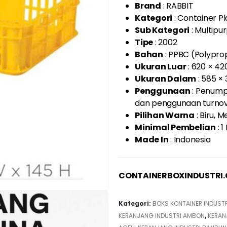
Brand
: RABBIT
Kategori
: Container Pl
Sub Kategori
: Multipu
Tipe
: 2002
Bahan
: PPBC (Polypro
Ukuran Luar
: 620 × 4
Ukuran Dalam
: 585 ×
Penggunaan
: Penump
dan penggunaan turno
Pilihan Warna
: Biru, M
Minimal Pembelian
: 1
Made In
: Indonesia
CONTAINERBOXINDUSTRI
Kategori:
BOKS KONTAINER INDUSTR
KERANJANG INDUSTRI AMBON
,
KERAN