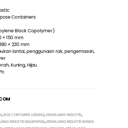
astic
rpose Containers
pylene Block Copolymer)
20 × 150 mm
 390 × 230 mm
ukan lantai, penggunaan rak, pengemasan,
ver
erah, Kuning, Hijau
 Pc
.COM
I
,
BOX CONTAINER LUBANG
,
KERANJANG INDUSTRI
,
JANG INDUSTRI BALIKPAPAN
,
KERANJANG INDUSTRI BANDA