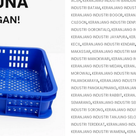
ACEH
,
KERANJANG INDUSTRI BANDU
INDUSTRI BATAM
,
KERANJANG INDUS
KERANJANG INDUSTRI BOGOR
,
KERAN
CILEGON
,
KERANJANG INDUSTRI DENP
INDUSTRI GORONTALO
,
KERANJANG I
KERANJANG INDUSTRI JAYAPURA
,
KER
KECIL
,
KERANJANG INDUSTRI KENDARI
MAKASSAR
,
KERANJANG INDUSTRI M
INDUSTRI MANOKWARI
,
KERANJANG I
KERANJANG INDUSTRI MEDAN
,
KERAN
MOROWALI
,
KERANJANG INDUSTRI NA
PALANGKARAYA
,
KERANJANG INDUST
INDUSTRI PANGKALPINANG
,
KERANJAN
KERANJANG INDUSTRI RABBIT
,
KERAN
SEMARANG
,
KERANJANG INDUSTRI S
INDUSTRI SORONG
,
KERANJANG INDU
KERANJANG INDUSTRI TANJUNG SEL
INDUSTRI TERDEKAT
,
KERANJANG INDU
KERANJANG INDUSTRI WAMENA
,
KERA