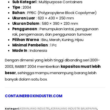
Sub Kategori
: Multipurpose Containers
Tipe
: 2004
Bahan
: PPBC (Polypropylene Block Copolymer)
Ukuran Luar
: 620 × 430 × 250 mm
Ukuran Dalam
: 580 × 390 × 230 mm
Penggunaan
: Penumpukan lantai, penggunaan
rak, pengemasan, dan penggunaan turnover
Pilihan Warna
: Biru, Merah, Kuning, Hijau
Minimal Pembelian
: 1 Pc
Made In
: Indonesia
Dengan dimensi yang lebih tinggi dibanding seri 2001–
2003, RABBIT 2004 memberikan
kapasitas muat lebih
besar
, sehingga mampu menampung barang lebih
banyak dalam satu box.
CONTAINERBOXINDUSTRI.COM
Kategori:
KERANJANG INDUSTRI
,
KERANJANG INDUSTRI BALIKPAPAN
,