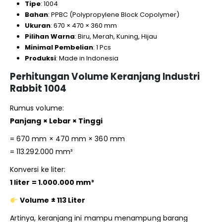
Tipe
: 1004
Bahan
: PPBC (Polypropylene Block Copolymer)
Ukuran
: 670 × 470 × 360 mm
Pilihan Warna
: Biru, Merah, Kuning, Hijau
Minimal Pembelian
: 1 Pcs
Produksi
: Made in Indonesia
Perhitungan Volume Keranjang Industri
Rabbit 1004
Rumus volume:
Panjang × Lebar × Tinggi
= 670 mm × 470 mm × 360 mm
= 113.292.000 mm³
Konversi ke liter:
1 liter = 1.000.000 mm³
Volume ± 113 Liter
Artinya, keranjang ini mampu menampung barang