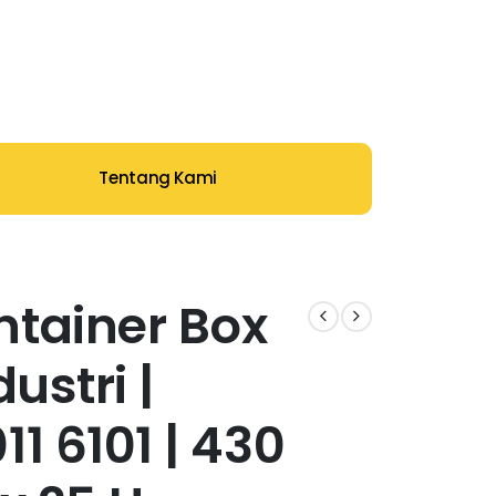
Tentang Kami
ntainer Box
dustri |
11 6101 | 430