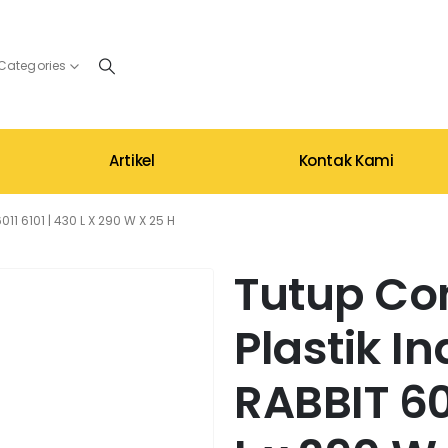
 Categories
Artikel
Kontak Kami
1 6101 | 430 L X 290 W X 25 H
Tutup Co
Plastik In
RABBIT 60