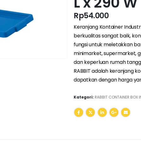
L x 290 W
Rp
54.000
Keranjang Kontainer Indust
berkualitas sangat baik, kont
fungsi untuk meletakkan bar
minimarket, supermarket, g
dan keperluan rumah tangga.
RABBIT adalah keranjang kon
dapatkan dengan harga yan
Kategori:
RABBIT CONTAINER BOX I