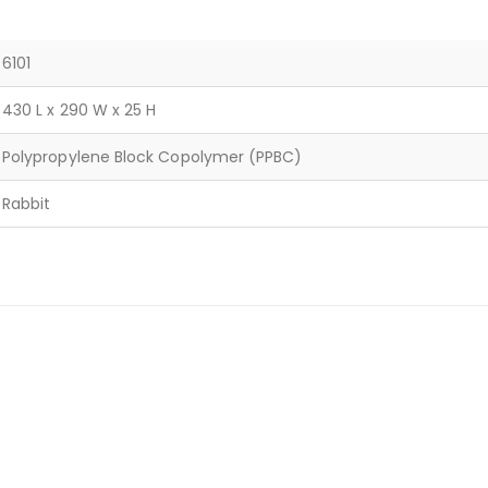
6101
430 L x 290 W x 25 H
Polypropylene Block Copolymer (PPBC)
Rabbit