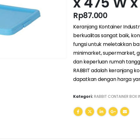
x 475 W x
Rp
87.000
Keranjang Kontainer Indust
berkualitas sangat baik, kont
fungsi untuk meletakkan bar
minimarket, supermarket, g
dan keperluan rumah tangga.
RABBIT adalah keranjang kon
dapatkan dengan harga yan
Kategori:
RABBIT CONTAINER BOX I