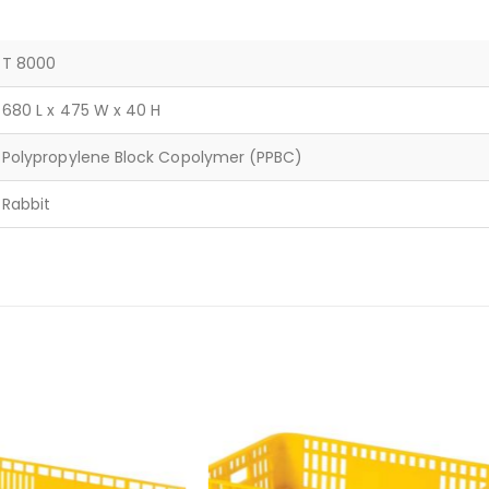
T 8000
680 L x 475 W x 40 H
Polypropylene Block Copolymer (PPBC)
Rabbit