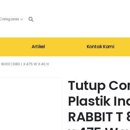
 Categories
Artikel
Kontak Kami
 8000 | 680 L X 475 W X 40 H
Tutup Co
Plastik In
RABBIT T 