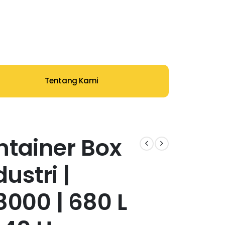
Tentang Kami
ntainer Box
dustri |
8000 | 680 L