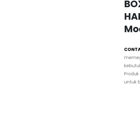
BO
HAN
Mo
CONTA
memega
kebutu
Produk 
untuk b