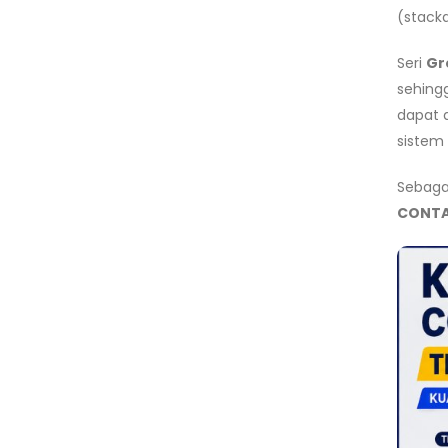
(stacka
Seri
Gr
sehing
dapat d
sistem
Sebagai
CONTA