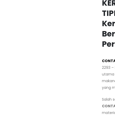
KE
TIP
Ker
Ber
Per
CONTA
2293 –
utama d
makana
yang m
Salah s
CONTA
materia