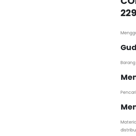
CON
229
Menggu
Gud
Barang
Mem
Pencari
Men
Materi
distribu