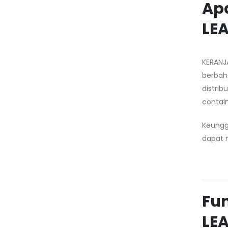
Ap
LEA
KERANJ
berbah
distrib
contain
Keungg
dapat 
Fu
LEA