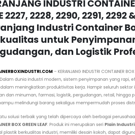
RANJANG INDUSTRI CONTAINE
E 2227, 2228, 2290, 2291, 2292 
anjang Industri Container Bo
kualitas untuk Penyimpanan,
gudangan, dan Logistik Prof
INERBOXINDUSTRI.COM
– KERANJANG INDUSTRI CONTAINER BOX GR
 Dalam dunia industri modern, sistem penyimpanan yang rapi, ef
alam meningkatkan produktivitas kerja. Hampir seluruh sektor in
n dan minuman, farmasi, logistik, pergudangan, retail, hing
ampu melindungi barang sekaligus mempermudah proses distri
atu solusi terbaik yang telah dipercaya oleh berbagai perusaha
INER BOX GREEN LEAF
. Produk ini merupakan seri
Plain Industr
l plastik berkualitas industri, memiliki desain kokoh, dapat dig