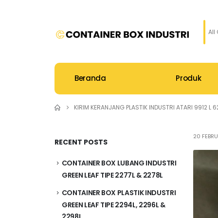
All
Beranda
Produk
KIRIM KERANJANG PLASTIK INDUSTRI ATARI 9912 L
20 FEBRU
RECENT POSTS
CONTAINER BOX LUBANG INDUSTRI
GREEN LEAF TIPE 2277L & 2278L
CONTAINER BOX PLASTIK INDUSTRI
GREEN LEAF TIPE 2294L, 2296L &
2298L