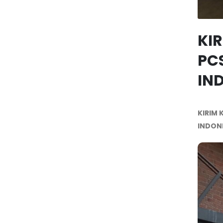
KIR
PC
IN
KIRIM 
INDONE