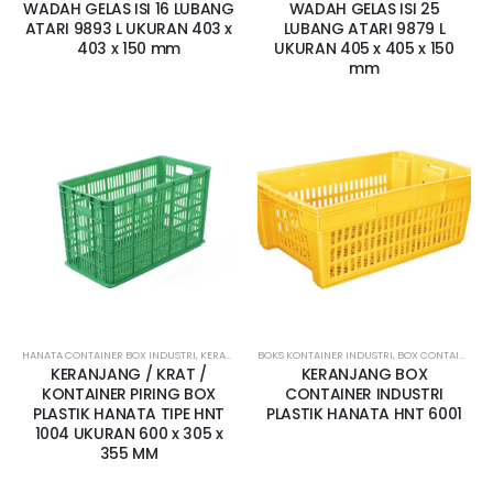
WADAH GELAS ISI 16 LUBANG
WADAH GELAS ISI 25
ATARI 9893 L UKURAN 403 x
LUBANG ATARI 9879 L
403 x 150 mm
UKURAN 405 x 405 x 150
mm
HANATA CONTAINER BOX INDUSTRI
,
KERANJANG INDUSTRI
BOKS KONTAINER INDUSTRI
,
KERANJANG INDUSTRI HANATA
,
BOX CONTAINER LUBANG
,
KER
KERANJANG / KRAT /
KERANJANG BOX
KONTAINER PIRING BOX
CONTAINER INDUSTRI
PLASTIK HANATA TIPE HNT
PLASTIK HANATA HNT 6001
1004 UKURAN 600 x 305 x
355 MM