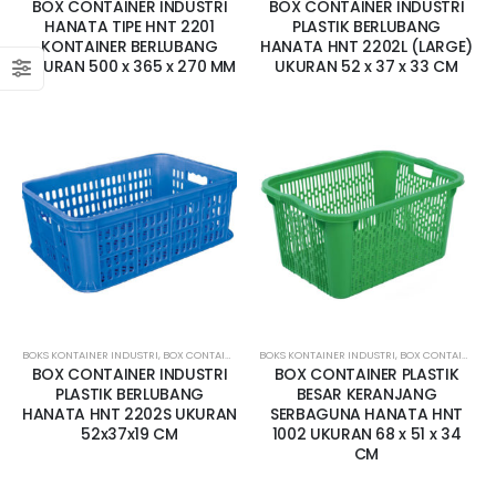
BOX CONTAINER INDUSTRI
BOX CONTAINER INDUSTRI
HANATA TIPE HNT 2201
PLASTIK BERLUBANG
KONTAINER BERLUBANG
HANATA HNT 2202L (LARGE)
UKURAN 500 x 365 x 270 MM
UKURAN 52 x 37 x 33 CM
BOKS KONTAINER INDUSTRI
,
BOX CONTAINER KECIL
BOKS KONTAINER INDUSTRI
,
BOX CONTAINER LUBANG
,
BOX CONTAINER BESAR
,
CONTAINER BOX 
BOX CONTAINER INDUSTRI
BOX CONTAINER PLASTIK
PLASTIK BERLUBANG
BESAR KERANJANG
HANATA HNT 2202S UKURAN
SERBAGUNA HANATA HNT
52x37x19 CM
1002 UKURAN 68 x 51 x 34
CM