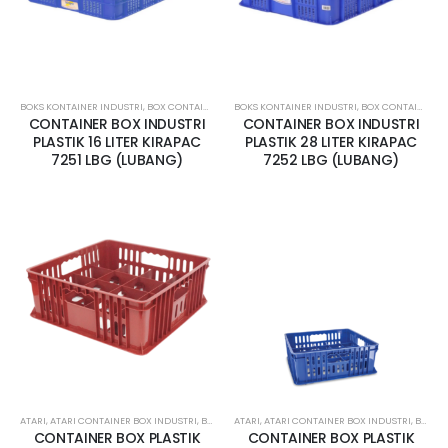
BOKS KONTAINER INDUSTRI
,
BOX CONTAINER KECIL
BOKS KONTAINER INDUSTRI
,
BOX CONTAINER LUBANG
,
BOX CONTAINER KECIL
,
KERANJANG INDU
CONTAINER BOX INDUSTRI
CONTAINER BOX INDUSTRI
PLASTIK 16 LITER KIRAPAC
PLASTIK 28 LITER KIRAPAC
7251 LBG (LUBANG)
7252 LBG (LUBANG)
ATARI
,
ATARI CONTAINER BOX INDUSTRI
,
BOKS KONTAINER INDUSTRI
ATARI
,
ATARI CONTAINER BOX INDUSTRI
,
BOX CONTAINER LUBANG
,
BOKS KONTAINER INDUSTRI
,
CONTAINER BOX PLASTIK
CONTAINER BOX PLASTIK