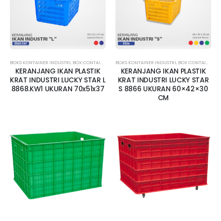
BOKS KONTAINER INDUSTRI
,
BOX CONTAINER BESAR
BOKS KONTAINER INDUSTRI
,
BOX CONTAINER LUBANG
,
BOX CONTAINER LUBANG
,
BOX KONTAINER 
KERANJANG IKAN PLASTIK
KERANJANG IKAN PLASTIK
KRAT INDUSTRI LUCKY STAR L
KRAT INDUSTRI LUCKY STAR
8868.KW1 UKURAN 70x51x37
S 8866 UKURAN 60×42×30
CM