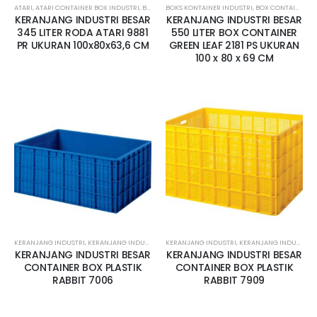
ATARI
,
ATARI CONTAINER BOX INDUSTRI
,
BOKS KONTAINER INDUSTRI
BOKS KONTAINER INDUSTRI
,
BOX CONTAINER BESAR
,
BOX CONTAINER BESAR
,
BO
KERANJANG INDUSTRI BESAR
KERANJANG INDUSTRI BESAR
345 LITER RODA ATARI 9881
550 LITER BOX CONTAINER
PR UKURAN 100x80x63,6 CM
GREEN LEAF 2181 PS UKURAN
100 x 80 x 69 CM
KERANJANG INDUSTRI
,
KERANJANG INDUSTRI BAUBAU BUTON
KERANJANG INDUSTRI
,
KERANJANG INDUSTRI BESAR
,
KERANJANG INDUSTRI BESAR
,
KE
KERANJANG INDUSTRI BESAR
KERANJANG INDUSTRI BESAR
CONTAINER BOX PLASTIK
CONTAINER BOX PLASTIK
RABBIT 7006
RABBIT 7909