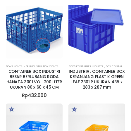
BOKS KONTAINER INDUSTRI
,
BOX CONTAINER BESAR
BOKS KONTAINER INDUSTRI
,
BOX CONTAINER JUMBO
,
BOX CONTAINER RAPAT
,
BOX CONTAINER
CONTAINER BOX INDUSTRI
INDUSTRIAL CONTAINER BOX
BESAR BERLUBANG RODA
KERANJANG PLASTIK GREEN
HANATA 3001 VOL. 200 LITER
LEAF 2301 P UKURAN 435 x
UKURAN 80 x 60 x 45 CM
283 x 287 mm
Rp
432.000