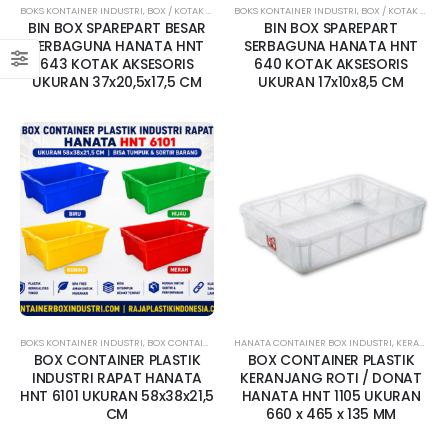
BOKS KONTAINER INDUSTRI
,
BOX / KOTAK AKSESORIS
BOKS KONTAINER INDUSTRI
,
HANATA
,
HANATA CONTAINER BOX INDUST
,
BOX / KOTAK AKSESORIS
BIN BOX SPAREPART BESAR
BIN BOX SPAREPART
SERBAGUNA HANATA HNT
SERBAGUNA HANATA HNT
643 KOTAK AKSESORIS
640 KOTAK AKSESORIS
UKURAN 37x20,5x17,5 CM
UKURAN 17x10x8,5 CM
BOKS KONTAINER INDUSTRI
,
BOX CONTAINER RAPAT
HANATA CONTAINER BOX INDUSTRI
,
HANATA
,
HANATA CONTAINER BOX INDUST
,
KERANJANG INDUSTRI
BOX CONTAINER PLASTIK
BOX CONTAINER PLASTIK
INDUSTRI RAPAT HANATA
KERANJANG ROTI / DONAT
HNT 6101 UKURAN 58x38x21,5
HANATA HNT 1105 UKURAN
CM
660 x 465 x 135 MM