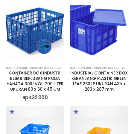
BOKS KONTAINER INDUSTRI
,
BOX CONTAINER BESAR
BOKS KONTAINER INDUSTRI
,
BOX CONTAINER JUMBO
,
BOX CONTAINER RAPAT
,
BOX CONTAINER
CONTAINER BOX INDUSTRI
INDUSTRIAL CONTAINER BOX
BESAR BERLUBANG RODA
KERANJANG PLASTIK GREEN
HANATA 3001 VOL. 200 LITER
LEAF 2301 P UKURAN 435 x
UKURAN 80 x 60 x 45 CM
283 x 287 mm
Rp
432.000