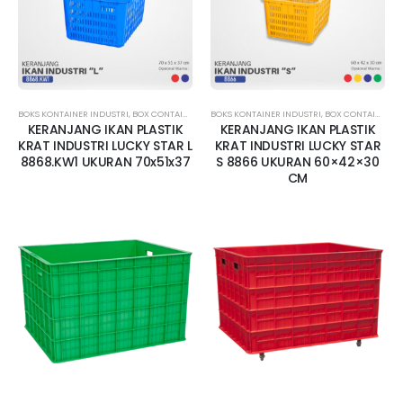
BOKS KONTAINER INDUSTRI
,
BOX CONTAINER BESAR
BOKS KONTAINER INDUSTRI
,
BOX CONTAINER LUBANG
,
BOX CONTAINER LUBANG
,
BOX KONTAINER 
KERANJANG IKAN PLASTIK
KERANJANG IKAN PLASTIK
KRAT INDUSTRI LUCKY STAR L
KRAT INDUSTRI LUCKY STAR
8868.KW1 UKURAN 70x51x37
S 8866 UKURAN 60×42×30
CM