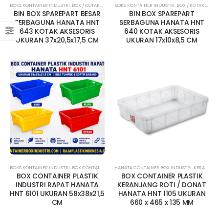
BOKS KONTAINER INDUSTRI
,
BOX / KOTAK AKSESORIS
BOKS KONTAINER INDUSTRI
,
HANATA
,
HANATA CONTAINER BOX INDUST
,
BOX / KOTAK AKSESORIS
BIN BOX SPAREPART BESAR
BIN BOX SPAREPART
SERBAGUNA HANATA HNT
SERBAGUNA HANATA HNT
643 KOTAK AKSESORIS
640 KOTAK AKSESORIS
UKURAN 37x20,5x17,5 CM
UKURAN 17x10x8,5 CM
BOKS KONTAINER INDUSTRI
,
BOX CONTAINER RAPAT
HANATA CONTAINER BOX INDUSTRI
,
HANATA
,
HANATA CONTAINER BOX INDUST
,
KERANJANG INDUSTRI
BOX CONTAINER PLASTIK
BOX CONTAINER PLASTIK
INDUSTRI RAPAT HANATA
KERANJANG ROTI / DONAT
HNT 6101 UKURAN 58x38x21,5
HANATA HNT 1105 UKURAN
CM
660 x 465 x 135 MM