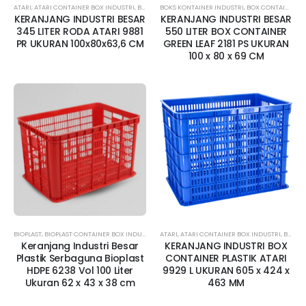
ATARI
,
ATARI CONTAINER BOX INDUSTRI
,
BOKS KONTAINER INDUSTRI
BOKS KONTAINER INDUSTRI
,
BOX CONTAINER BESAR
,
BOX CONTAINER BESAR
,
BO
KERANJANG INDUSTRI BESAR
KERANJANG INDUSTRI BESAR
345 LITER RODA ATARI 9881
550 LITER BOX CONTAINER
PR UKURAN 100x80x63,6 CM
GREEN LEAF 2181 PS UKURAN
100 x 80 x 69 CM
BIOPLAST
,
BIOPLAST CONTAINER BOX INDUSTRI
,
BOKS KONTAINER INDUSTRI
ATARI
,
ATARI CONTAINER BOX INDUSTRI
,
BOX CONTAINER BE
,
BOKS KONTAINER INDUSTRI
Keranjang Industri Besar
KERANJANG INDUSTRI BOX
Plastik Serbaguna Bioplast
CONTAINER PLASTIK ATARI
HDPE 6238 Vol 100 Liter
9929 L UKURAN 605 x 424 x
Ukuran 62 x 43 x 38 cm
463 MM