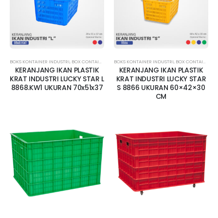
BOKS KONTAINER INDUSTRI
,
BOX CONTAINER BESAR
BOKS KONTAINER INDUSTRI
,
BOX CONTAINER LUBANG
,
BOX CONTAINER LUBANG
,
BOX KONTAINER 
KERANJANG IKAN PLASTIK
KERANJANG IKAN PLASTIK
KRAT INDUSTRI LUCKY STAR L
KRAT INDUSTRI LUCKY STAR
8868.KW1 UKURAN 70x51x37
S 8866 UKURAN 60×42×30
CM