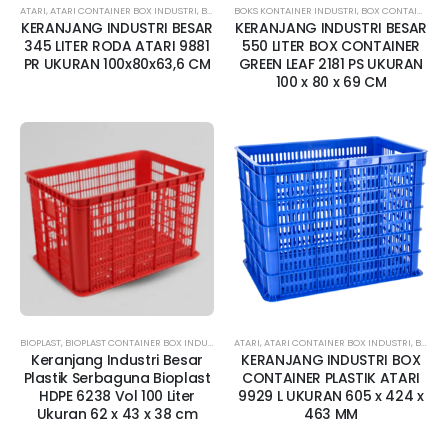
ATARI
,
ATARI CONTAINER BOX INDUSTRI
,
BOKS KONTAINER INDUSTRI
BOKS KONTAINER INDUSTRI
,
BOX CONTAINER BESAR
,
BOX CONTAINER BESAR
,
BO
KERANJANG INDUSTRI BESAR
KERANJANG INDUSTRI BESAR
345 LITER RODA ATARI 9881
550 LITER BOX CONTAINER
PR UKURAN 100x80x63,6 CM
GREEN LEAF 2181 PS UKURAN
100 x 80 x 69 CM
BIOPLAST
,
BIOPLAST CONTAINER BOX INDUSTRI
,
BOKS KONTAINER INDUSTRI
ATARI
,
ATARI CONTAINER BOX INDUSTRI
,
BOX CONTAINER BE
,
BOKS KONTAINER INDUSTRI
Keranjang Industri Besar
KERANJANG INDUSTRI BOX
Plastik Serbaguna Bioplast
CONTAINER PLASTIK ATARI
HDPE 6238 Vol 100 Liter
9929 L UKURAN 605 x 424 x
Ukuran 62 x 43 x 38 cm
463 MM