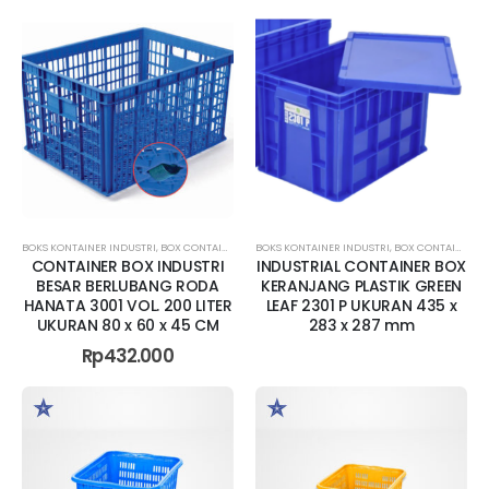
BOKS KONTAINER INDUSTRI
,
BOX CONTAINER BESAR
BOKS KONTAINER INDUSTRI
,
BOX CONTAINER JUMBO
,
BOX CONTAINER RAPAT
,
BOX CONTAINER
CONTAINER BOX INDUSTRI
INDUSTRIAL CONTAINER BOX
BESAR BERLUBANG RODA
KERANJANG PLASTIK GREEN
HANATA 3001 VOL. 200 LITER
LEAF 2301 P UKURAN 435 x
UKURAN 80 x 60 x 45 CM
283 x 287 mm
Rp
432.000