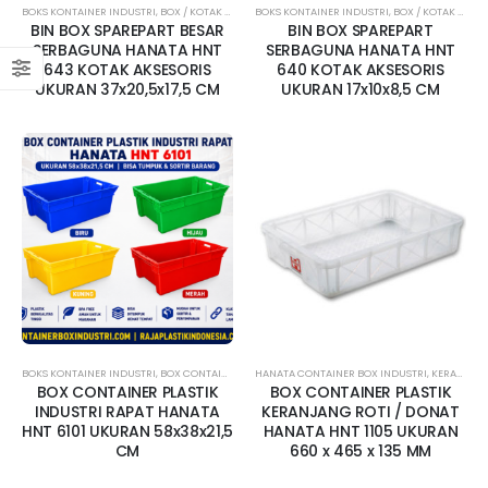
BOKS KONTAINER INDUSTRI
,
BOX / KOTAK AKSESORIS
BOKS KONTAINER INDUSTRI
,
HANATA
,
HANATA CONTAINER BOX INDUST
,
BOX / KOTAK AKSESORIS
BIN BOX SPAREPART BESAR
BIN BOX SPAREPART
SERBAGUNA HANATA HNT
SERBAGUNA HANATA HNT
643 KOTAK AKSESORIS
640 KOTAK AKSESORIS
UKURAN 37x20,5x17,5 CM
UKURAN 17x10x8,5 CM
BOKS KONTAINER INDUSTRI
,
BOX CONTAINER RAPAT
HANATA CONTAINER BOX INDUSTRI
,
HANATA
,
HANATA CONTAINER BOX INDUST
,
KERANJANG INDUSTRI
BOX CONTAINER PLASTIK
BOX CONTAINER PLASTIK
INDUSTRI RAPAT HANATA
KERANJANG ROTI / DONAT
HNT 6101 UKURAN 58x38x21,5
HANATA HNT 1105 UKURAN
CM
660 x 465 x 135 MM