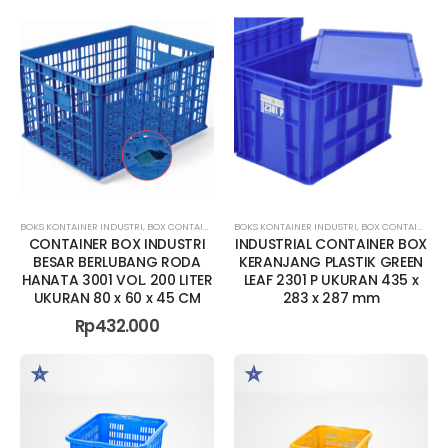
BOKS KONTAINER INDUSTRI
,
BOX CONTAINER BESAR
BOKS KONTAINER INDUSTRI
,
BOX CONTAINER JUMBO
,
BOX CONTAINER RAPAT
,
BOX CONTAINER
CONTAINER BOX INDUSTRI
INDUSTRIAL CONTAINER BOX
BESAR BERLUBANG RODA
KERANJANG PLASTIK GREEN
HANATA 3001 VOL. 200 LITER
LEAF 2301 P UKURAN 435 x
UKURAN 80 x 60 x 45 CM
283 x 287 mm
Rp
432.000