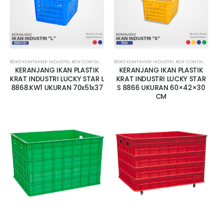
BOKS KONTAINER INDUSTRI
,
BOX CONTAINER BESAR
BOKS KONTAINER INDUSTRI
,
BOX CONTAINER LUBANG
,
BOX CONTAINER LUBANG
,
BOX KONTAINER 
KERANJANG IKAN PLASTIK
KERANJANG IKAN PLASTIK
KRAT INDUSTRI LUCKY STAR L
KRAT INDUSTRI LUCKY STAR
8868.KW1 UKURAN 70x51x37
S 8866 UKURAN 60×42×30
CM