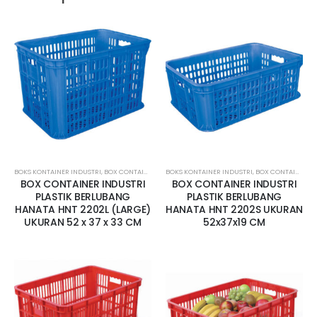
BOKS KONTAINER INDUSTRI
,
BOX CONTAINER BESAR
BOKS KONTAINER INDUSTRI
,
BOX CONTAINER LUBANG
,
BOX CONTAINER KECIL
,
CONTAINER BOX
BOX CONTAINER INDUSTRI
BOX CONTAINER INDUSTRI
PLASTIK BERLUBANG
PLASTIK BERLUBANG
HANATA HNT 2202L (LARGE)
HANATA HNT 2202S UKURAN
UKURAN 52 x 37 x 33 CM
52x37x19 CM