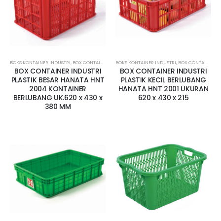
BOKS KONTAINER INDUSTRI
,
BOX CONTAINER BESAR
BOKS KONTAINER INDUSTRI
,
BOX CONTAINER LUBANG
,
BOX CONTAINER KECIL
,
CONTAINER BOX
BOX CONTAINER INDUSTRI
BOX CONTAINER INDUSTRI
PLASTIK BESAR HANATA HNT
PLASTIK KECIL BERLUBANG
2004 KONTAINER
HANATA HNT 2001 UKURAN
BERLUBANG UK.620 x 430 x
620 x 430 x 215
380 MM