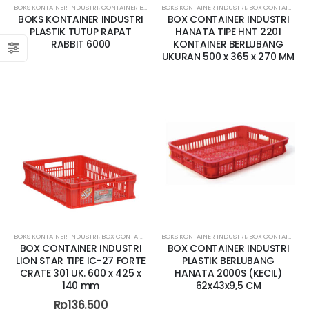
BOKS KONTAINER INDUSTRI
,
CONTAINER BOX INDUSTRI AMBON
BOKS KONTAINER INDUSTRI
,
CONTAINER BOX INDUSTRI BAL
,
BOX CONTAINER LUBANG
BOKS KONTAINER INDUSTRI
BOX CONTAINER INDUSTRI
PLASTIK TUTUP RAPAT
HANATA TIPE HNT 2201
RABBIT 6000
KONTAINER BERLUBANG
UKURAN 500 x 365 x 270 MM
BOKS KONTAINER INDUSTRI
,
BOX CONTAINER LUBANG
BOKS KONTAINER INDUSTRI
,
CONTAINER BOX INDUSTRI AMBON
,
BOX CONTAINER KECIL
,
CONT
BOX CONTAINER INDUSTRI
BOX CONTAINER INDUSTRI
LION STAR TIPE IC-27 FORTE
PLASTIK BERLUBANG
CRATE 301 UK. 600 x 425 x
HANATA 2000S (KECIL)
140 mm
62x43x9,5 CM
Rp
136.500