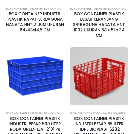
BOKS KONTAINER INDUSTRI
,
BOX CONTAINER RAPAT
BOKS KONTAINER INDUSTRI
,
CONTAINER BOX INDUSTRI AMBON
,
BOX CONTAINER BESAR
,
CONTAI
BOX CONTAINER INDUSTRI
BOX CONTAINER PLASTIK
PLASTIK RAPAT SERBAGUNA
BESAR KERANJANG
HANATA HNT 2100M UKURAN
SERBAGUNA HANATA HNT
64x43x14,5 CM
1002 UKURAN 68 x 51 x 34
CM
BOKS KONTAINER INDUSTRI
,
BOX CONTAINER BESAR
BIOPLAST
,
BOX CONTAINER JUMBO
,
BIOPLAST CONTAINER BOX INDUSTRI
,
BOX CONTAINER 
,
BOX CONTAINER PLASTIK
BOX CONTAINER PLASTIK
INDUSTRI BESAR 500 LITER
INDUSTRI BESAR 85 LITER
RODA GREEN LEAF 2181 PR
HDPE BIOPLAST 6232