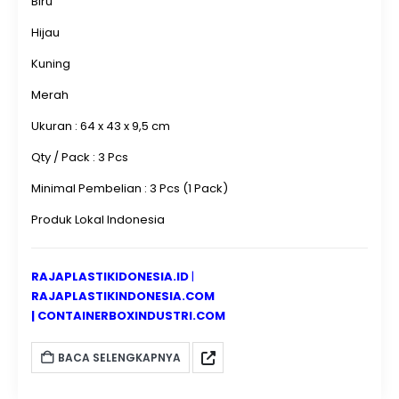
Biru
RAPAT SERBAGUNA HANATA
berkualitas tinggi dengan
layanan pengiriman ke seluruh Indonesia, Hanata HNT
Hijau
2100S adalah pilihan tepat untuk meningkatkan efisiensi
penyimpanan dan produktivitas operasional bisnis Anda.
Kuning
Merah
Ukuran : 64 x 43 x 9,5 cm
Qty / Pack : 3 Pcs
Minimal Pembelian : 3 Pcs (1 Pack)
Produk Lokal Indonesia
RAJAPLASTIKIDONESIA.ID
|
RAJAPLASTIKINDONESIA.COM
|
CONTAINERBOXINDUSTRI.COM
BACA SELENGKAPNYA