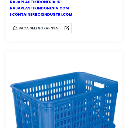
RAJAPLASTIKIDONESIA.ID
|
RAJAPLASTIKINDONESIA.COM
|
CONTAINERBOXINDUSTRI.COM
BACA SELENGKAPNYA