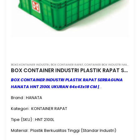
BOKS KONTAINER INDUSTRI
,
BOX CONTAINER RAPAT
,
CONTAINER BOX INDUSTRI MAMUJU
,
C
BOX CONTAINER INDUSTRI PLASTIK RAPAT SERBAGUNA HANATA HNT 2100L UKURAN 64x43x18 CM
BOX CONTAINER INDUSTRI PLASTIK RAPAT SERBAGUNA
HANATA HNT 2100L UKURAN 64x43x18 CM |
CONTAINERBOXINDUSTRI.COM
| MINIMAL ORDER 3 PCS |
Brand : HANATA
JUAL & KIRIM KE SELURUH INDONESIA
BOX CONTAINER
INDUSTRI PLASTIK RAPAT SERBAGUNA HANATA HNT
Kategori : KONTAINER RAPAT
2100L UKURAN 64x43x18 CM
merupakan solusi
Tipe (SKU) : HNT 2100L
penyimpanan profesional yang menawarkan kombinasi
antara kapasitas besar, kualitas material unggul, dan
Material : Plastik Berkualitas Tinggi (Standar Industri)
desain rapat yang higienis. Dengan volume sekitar
49,54