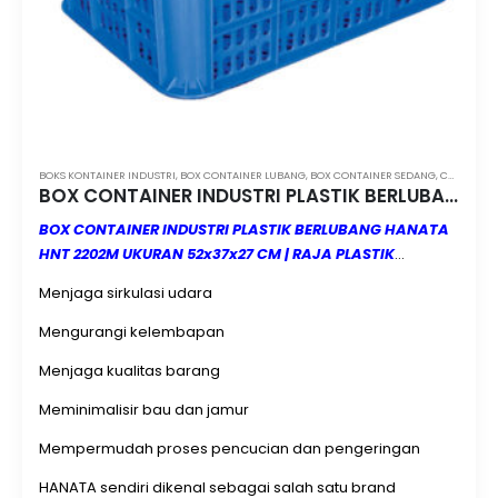
BOKS KONTAINER INDUSTRI
,
BOX CONTAINER LUBANG
,
BOX CONTAINER SEDANG
,
CONTAINER BOX INDUSTRI MAKASSAR
BOX CONTAINER INDUSTRI PLASTIK BERLUBANG HANATA HNT 2202M (MEDIUM) UKURAN 52x37x27 CM
BOX CONTAINER INDUSTRI PLASTIK BERLUBANG HANATA
HNT 2202M UKURAN 52x37x27 CM | RAJA PLASTIK
INDONESIA | MINIMAL ORDER 3 PCS (1 PACK) | JUAL &
Menjaga sirkulasi udara
KIRIM KE SELURUH INDONESIA
BOX CONTAINER INDUSTRI
PLASTIK BERLUBANG HANATA HNT 2202M (MEDIUM) UKURAN
Mengurangi kelembapan
52x37x27 CM merupakan wadah penyimpanan berbentuk
Menjaga kualitas barang
box atau keranjang plastik industri yang memiliki ventilasi
udara berupa lubang-lubang pada bagian sisi dan dasar
Meminimalisir bau dan jamur
container. Desain berlubang ini memiliki banyak fungsi
Mempermudah proses pencucian dan pengeringan
penting, antara lain:
HANATA sendiri dikenal sebagai salah satu brand