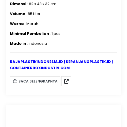
Dimensi
: 62 x 43 x 32 cm
Volume
: 85 Liter
Warna
: Merah
Minimal Pembelian
: 1 pcs
Made in
: Indonesia
RAJAPLASTIKINDONESIA.ID
|
KERANJANGPLASTIK.ID
|
CONTAINERBOXINDUSTRI.COM
BACA SELENGKAPNYA