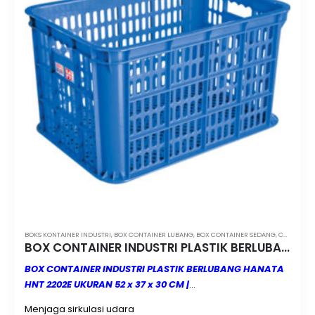
BOKS KONTAINER INDUSTRI
,
BOX CONTAINER LUBANG
,
BOX CONTAINER SEDANG
,
CONTAINER BOX INDUSTRI MAKASSAR
BOX CONTAINER INDUSTRI PLASTIK BERLUBANG HANATA HNT 2202E UKURAN 52 x 37 x 30 CM
BOX CONTAINER INDUSTRI PLASTIK BERLUBANG HANATA
HNT 2202E UKURAN 52 x 37 x 30 CM |
CONTAINERBOXINDUSTRI.COM
| MINIMAL ORDER 3 PCS |
Menjaga sirkulasi udara