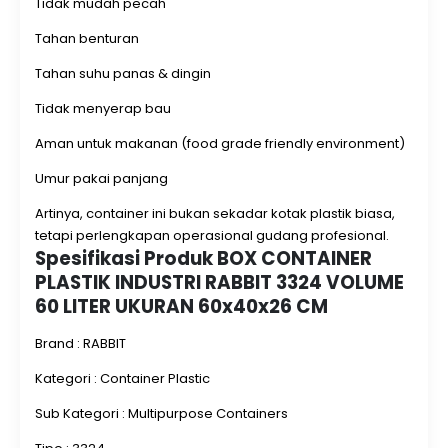
Tidak mudah pecah
Jual ke Seluruh Indonesia
BOX CONTAINER PLASTIK
INDUSTRI RABBIT 3324 VOLUME 60 LITER UKURAN 60x40x26
Tahan benturan
CM adalah wadah penyimpanan industri berbahan
Tahan suhu panas & dingin
plastik berkualitas tinggi yang digunakan untuk
menampung, mengelompokkan, memindahkan, dan
Tidak menyerap bau
melindungi barang. Produk ini termasuk kategori
Aman untuk makanan (food grade friendly environment)
Multipurpose Industrial Container
karena dapat
digunakan di berbagai sektor usaha. Container ini dibuat
Umur pakai panjang
menggunakan material
PPBC (Polypropylene Block
Copolymer)
, yaitu bahan plastik industri premium yang
Artinya, container ini bukan sekadar kotak plastik biasa,
memiliki karakteristik:
tetapi perlengkapan operasional gudang profesional.
Spesifikasi Produk BOX CONTAINER
PLASTIK INDUSTRI RABBIT 3324 VOLUME
60 LITER UKURAN 60x40x26 CM
Brand : RABBIT
Kategori : Container Plastic
Sub Kategori : Multipurpose Containers