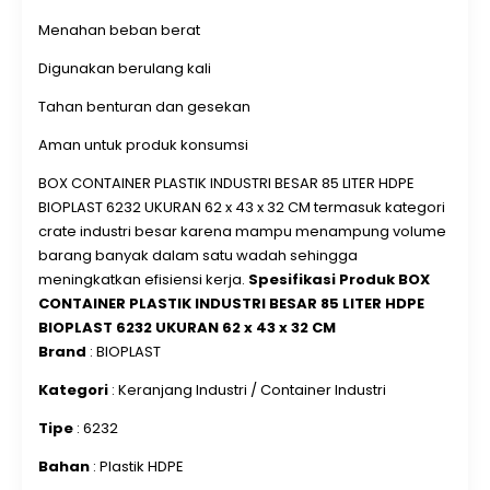
CONTAINERBOXINDUSTRI.COM | MINIMAL ORDER 1 PCS |
Menahan beban berat
JUAL & KIRIM KE SELURUH INDONESIA
BOX CONTAINER
PLASTIK INDUSTRI BESAR 85 LITER HDPE BIOPLAST 6232
Digunakan berulang kali
UKURAN 62 x 43 x 32 CM adalah wadah penyimpanan
Tahan benturan dan gesekan
berbahan plastik HDPE berkualitas tinggi yang dibuat
untuk kebutuhan operasional industri. Berbeda dengan
Aman untuk produk konsumsi
box plastik rumah tangga, container industri memiliki
BOX CONTAINER PLASTIK INDUSTRI BESAR 85 LITER HDPE
standar ketahanan lebih tinggi karena dirancang untuk:
BIOPLAST 6232 UKURAN 62 x 43 x 32 CM termasuk kategori
crate industri besar karena mampu menampung volume
barang banyak dalam satu wadah sehingga
meningkatkan efisiensi kerja.
Spesifikasi Produk BOX
CONTAINER PLASTIK INDUSTRI BESAR 85 LITER HDPE
BIOPLAST 6232 UKURAN 62 x 43 x 32 CM
Brand
: BIOPLAST
Kategori
: Keranjang Industri / Container Industri
Tipe
: 6232
Bahan
: Plastik HDPE