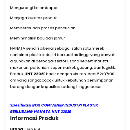
JUAL & KIRIM KE SELURUH INDONESIA
BOX CONTAINER
INDUSTRI PLASTIK BERLUBANG HANATA HNT
Mengurangi kelembapan
2202E
merupakan wadah penyimpanan berbahan plastik
Menjaga kualitas produk
industri yang memiliki lubang ventilasi pada bagian
samping dan dasar container. Lubang-lubang tersebut
Mempermudah proses pencucian
berfungsi untuk menjaga sirkulasi udara sehingga barang
Meminimalisir bau dan jamur
yang disimpan tetap dalam kondisi baik. Desain container
berlubang memiliki berbagai keunggulan seperti:
HANATA sendiri dikenal sebagai salah satu merek
container plastik industri berkualitas tinggi yang banyak
digunakan di berbagai sektor usaha seperti industri
makanan, pertanian, supermarket, gudang, dan logistik.
Produk
HNT 2202E
hadir dengan ukuran ideal 52x37x30
cm yang sangat cocok untuk kebutuhan penyimpanan
barang dengan kapasitas sedang hingga besar.
Spesifikasi BOX CONTAINER INDUSTRI PLASTIK
BERLUBANG
HANATA HNT 2202E
Informasi Produk
Brand
: HANATA