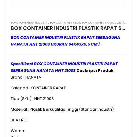
BOKS KONTAINER INDUSTRI
,
BOX CONTAINER KECIL
,
BOX CONTAINER RAPAT
,
CONTAINER BOX INDUSTRI MAMUJU
BOX CONTAINER INDUSTRI PLASTIK RAPAT SERBAGUNA HANATA HNT 2100S UKURAN 64x43x9,5 CM
BOX CONTAINER INDUSTRI PLASTIK RAPAT SERBAGUNA
HANATA HNT 2100S UKURAN 64x43x9,5 CM |
CONTAINERBOXINDUSTRI.COM | MINIMAL ORDER 3 PCS |
JUAL & KIRIM KE SELURUH INDONESIA
BOX CONTAINER
Spesifikasi BOX CONTAINER INDUSTRI PLASTIK RAPAT
INDUSTRI PLASTIK RAPAT SERBAGUNA HANATA HNT
SERBAGUNA HANATA HNT 2100S
Deskripsi Produk
2100S UKURAN 64x43x9,5 CM
merupakan solusi
Brand : HANATA
penyimpanan yang praktis, kuat, dan efisien untuk
berbagai kebutuhan industri modern. Dengan kapasitas
Kategori : KONTAINER RAPAT
sekitar
26,14 liter
, material plastik berkualitas tinggi,
desain rapat yang higienis, serta konstruksi kokoh dan
Tipe (SKU) : HNT 2100S
tahan lama, produk ini sangat ideal digunakan untuk
Material : Plastik Berkualitas Tinggi (Standar Industri)
penyimpanan sparepart, komponen produksi, produk
retail, minuman kaleng, hasil pertanian, hingga kebutuhan
BPA FREE
logistik dan pergudangan. Bagi perusahaan yang
Warna:
membutuhkan
BOX CONTAINER INDUSTRI PLASTIK