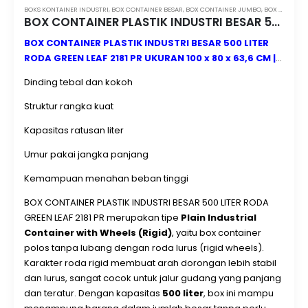
BOKS KONTAINER INDUSTRI
,
BOX CONTAINER BESAR
,
BOX CONTAINER JUMBO
,
BOX CONTAINER RAPAT
BOX CONTAINER PLASTIK INDUSTRI BESAR 500 LITER RODA GREEN LEAF 2181 PR UKURAN 100 x 80 x 63,6 CM
BOX CONTAINER PLASTIK INDUSTRI BESAR 500 LITER
RODA GREEN LEAF 2181 PR UKURAN 100 x 80 x 63,6 CM |
CONTAINERBOXINDUSTRI.COM | MINIMAL ORDER 1 PCS |
Dinding tebal dan kokoh
JUAL KE SELURUH INDONESIA
Box container plastik
industri besar adalah wadah penyimpanan berbahan
Struktur rangka kuat
plastik heavy duty yang dirancang khusus untuk
Kapasitas ratusan liter
kebutuhan industri dengan volume muatan besar dan
beban berat. Berbeda dengan keranjang plastik biasa,
Umur pakai jangka panjang
box container industri memiliki:
Kemampuan menahan beban tinggi
BOX CONTAINER PLASTIK INDUSTRI BESAR 500 LITER RODA
GREEN LEAF 2181 PR merupakan tipe
Plain Industrial
Container with Wheels (Rigid)
, yaitu box container
polos tanpa lubang dengan roda lurus (rigid wheels).
Karakter roda rigid membuat arah dorongan lebih stabil
dan lurus, sangat cocok untuk jalur gudang yang panjang
dan teratur. Dengan kapasitas
500 liter
, box ini mampu