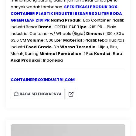
menampung barang dalam jumlah besar tanpa perlu
banyak wadah tambahan.
SPESIFIKASI PRODUK BOX
CONTAINER PLASTIK INDUSTRI BESAR 500 LITER RODA
GREEN LEAF 2181 PR
Nama Produk
: Box Container Plastik
Industri Besar
Brand
: GREEN LEAF
Tipe
: 2181 PR – Plain
Industrial Container w/ Wheels (Rigid)
Dimensi
: 100 x 80 x
63,6 CM
Volume
: 500 Liter
Material
: Plastik tebal kualitas
industri
Food Grade
: Ya
Warna Tersedia
: Hijau, Biru,
Merah, Kuning
Minimal Pembelian
: 1 Pcs
Kondisi
: Baru
Asal Produksi
: Indonesia
CONTAINERBOXINDUSTRI.COM
BACA SELENGKAPNYA