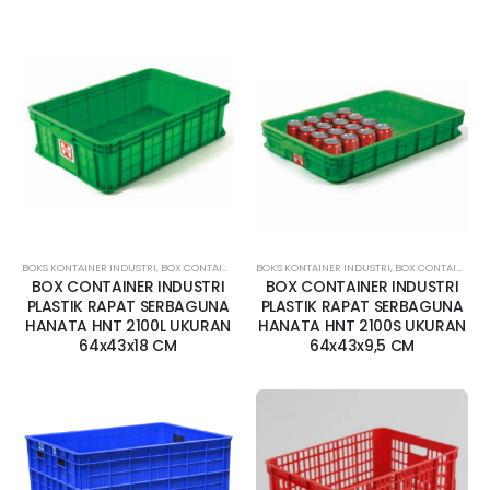
BOKS KONTAINER INDUSTRI
,
BOX CONTAINER RAPAT
BOKS KONTAINER INDUSTRI
,
CONTAINER BOX INDUSTRI MAMUJU
,
BOX CONTAINER KECIL
,
CONT
BOX CONTAINER INDUSTRI
BOX CONTAINER INDUSTRI
PLASTIK RAPAT SERBAGUNA
PLASTIK RAPAT SERBAGUNA
HANATA HNT 2100L UKURAN
HANATA HNT 2100S UKURAN
64x43x18 CM
64x43x9,5 CM