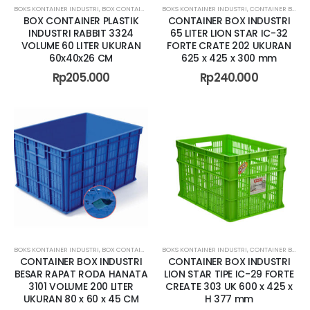
BOKS KONTAINER INDUSTRI
,
BOX CONTAINER RAPAT
BOKS KONTAINER INDUSTRI
,
BOX CONTAINER SEDANG
,
CONTAINER BOX INDUSTRI LION STAR
,
CONTAINER BOX 
BOX CONTAINER PLASTIK
CONTAINER BOX INDUSTRI
INDUSTRI RABBIT 3324
65 LITER LION STAR IC-32
VOLUME 60 LITER UKURAN
FORTE CRATE 202 UKURAN
60x40x26 CM
625 x 425 x 300 mm
Rp
205.000
Rp
240.000
BOKS KONTAINER INDUSTRI
,
BOX CONTAINER BESAR
BOKS KONTAINER INDUSTRI
,
BOX CONTAINER JUMBO
,
CONTAINER BOX INDUSTRI BANDUNG
,
BOX CONTAINER 
CONTAINER BOX INDUSTRI
CONTAINER BOX INDUSTRI
BESAR RAPAT RODA HANATA
LION STAR TIPE IC-29 FORTE
3101 VOLUME 200 LITER
CREATE 303 UK 600 x 425 x
UKURAN 80 x 60 x 45 CM
H 377 mm