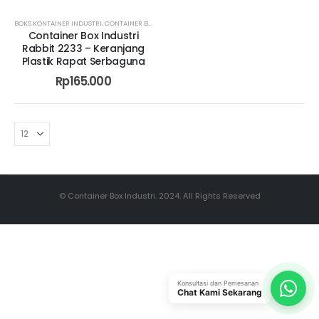
BOKS KONTAINER INDUSTRI
,
CONTAINER BOX INDUSTRI CIKARANG
,
CONTAINER BOX INDUSTRI 
Container Box Industri
Rabbit 2233 – Keranjang
Plastik Rapat Serbaguna
Rp
165.000
© Container Box Industri. 2024. All Rights Reserved
Konsultasi dan Pemesanan
Chat Kami Sekarang