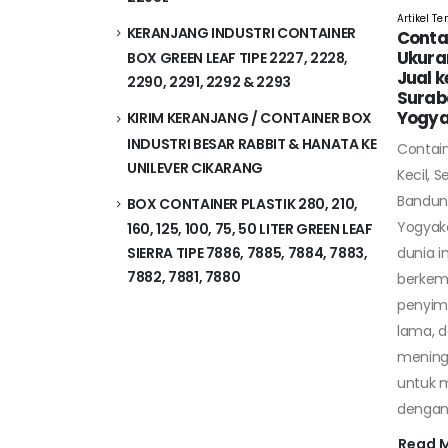
Artikel T
KERANJANG INDUSTRI CONTAINER
Contai
Ukuran
BOX GREEN LEAF TIPE 2227, 2228,
Jual k
2290, 2291, 2292 & 2293
Surab
Yogya
KIRIM KERANJANG / CONTAINER BOX
INDUSTRI BESAR RABBIT & HANATA KE
Contain
UNILEVER CIKARANG
Kecil, 
Bandun
BOX CONTAINER PLASTIK 280, 210,
Yogyak
160, 125, 100, 75, 50 LITER GREEN LEAF
dunia i
SIERRA TIPE 7886, 7885, 7884, 7883,
7882, 7881, 7880
berkem
penyimp
lama, 
meningk
untuk 
dengan 
Read 