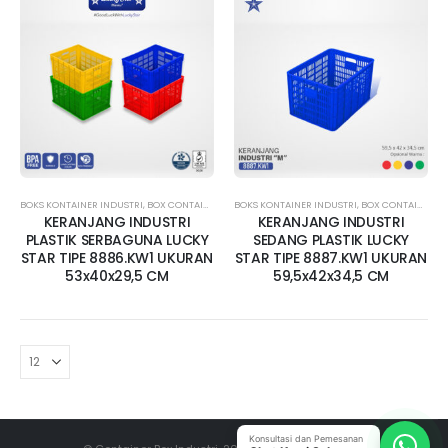
BOKS KONTAINER INDUSTRI
,
BOX CONTAINER LUBANG
BOKS KONTAINER INDUSTRI
,
BOX CONTAINER SEDANG
,
BOX CONTAINER LUBANG
,
BOX KONTAINE
KERANJANG INDUSTRI
KERANJANG INDUSTRI
PLASTIK SERBAGUNA LUCKY
SEDANG PLASTIK LUCKY
STAR TIPE 8886.KW1 UKURAN
STAR TIPE 8887.KW1 UKURAN
53x40x29,5 CM
59,5x42x34,5 CM
Konsultasi dan Pemesanan