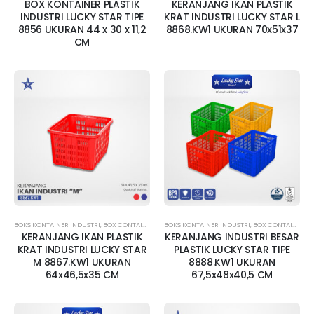
BOX KONTAINER PLASTIK
KERANJANG IKAN PLASTIK
INDUSTRI LUCKY STAR TIPE
KRAT INDUSTRI LUCKY STAR L
8856 UKURAN 44 x 30 x 11,2
8868.KW1 UKURAN 70x51x37
CM
BOKS KONTAINER INDUSTRI
,
BOX CONTAINER LUBANG
BOKS KONTAINER INDUSTRI
,
BOX CONTAINER SEDANG
,
BOX CONTAINER BESAR
,
KERANJANG IK
KERANJANG IKAN PLASTIK
KERANJANG INDUSTRI BESAR
KRAT INDUSTRI LUCKY STAR
PLASTIK LUCKY STAR TIPE
M 8867.KW1 UKURAN
8888.KW1 UKURAN
64x46,5x35 CM
67,5x48x40,5 CM