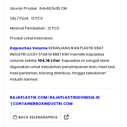
hasil laut, sayuran, buah-buahan, maupun produk industri
Ukuran Produk : 64x46,5x35 CM
lainnya.
Spesifikasi KERANJANG IKAN PLASTIK KRAT
INDUSTRI LUCKY STAR M 8867.KW1
Detail Produk
Qty / Pack : 12 PCS
Minimal Pembelian : 12 PCS
Produk Lokal Indonesia
Kapasitas Volume
KERANJANG IKAN PLASTIK KRAT
INDUSTRI LUCKY STAR M 8867.KW1 memiliki kapasitas
volume sekitar
104,16 Liter
. Kapasitas ini sangat ideal
digunakan untuk kebutuhan penyimpanan ikan, hasil laut,
hasil pertanian, barang distribusi, hingga kebutuhan
industri lainnya.
RAJAPLASTIK.COM
|
RAJAPLASTIKIDONESIA.ID
|
CONTAINERBOXINDUSTRI.COM
BACA SELENGKAPNYA