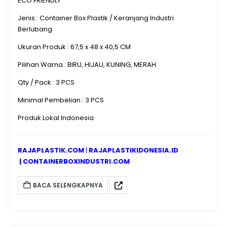
ECO FRIENDLY
Jenis : Container Box Plastik / Keranjang Industri
Berlubang
Ukuran Produk : 67,5 x 48 x 40,5 CM
Pilihan Warna : BIRU, HIJAU, KUNING, MERAH
Qty / Pack : 3 PCS
Minimal Pembelian : 3 PCS
Produk Lokal Indonesia
RAJAPLASTIK.COM
|
RAJAPLASTIKIDONESIA.ID
|
CONTAINERBOXINDUSTRI.COM
BACA SELENGKAPNYA