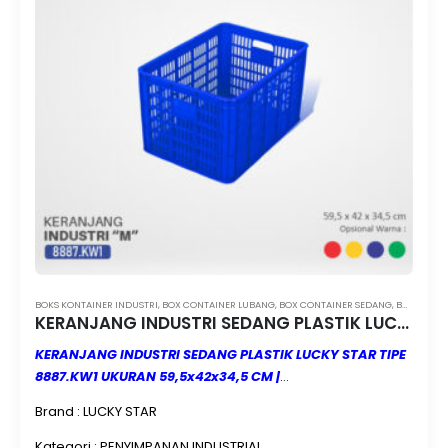
BOKS KONTAINER INDUSTRI
,
BOX CONTAINER LUBANG
,
BOX CONTAINER SEDANG
,
BOX KONTAINER LUBANG LUCKY STAR
KERANJANG INDUSTRI SEDANG PLASTIK LUCKY STAR TIPE 8887.KW1 UKURAN 59,5x42x34,5 CM
KERANJANG INDUSTRI SEDANG PLASTIK LUCKY STAR TIPE
8887.KW1 UKURAN 59,5x42x34,5 CM |
CONTAINERBOXINDUSTRI.COM | MINIMAL ORDER 3 PCS |
Brand : LUCKY STAR
JUAL & KIRIM KE SELURUH INDONESIA
KERANJANG
INDUSTRI SEDANG PLASTIK LUCKY STAR TIPE 8887.KW1
Kategori : PENYIMPANAN INDUSTRIAL