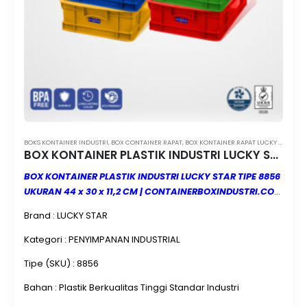
BOKS KONTAINER INDUSTRI
,
BOX CONTAINER RAPAT
,
BOX KONTAINER RAPAT LUCKY STAR
,
BO
BOX KONTAINER PLASTIK INDUSTRI LUCKY STAR TIPE 8856 UKURAN 44 x 30 x 11,2 CM
BOX KONTAINER PLASTIK INDUSTRI LUCKY STAR TIPE 8856
UKURAN 44 x 30 x 11,2 CM | CONTAINERBOXINDUSTRI.COM
| MINIMAL ORDER 12 PCS | JUAL & KIRIM KE SELURUH
Brand : LUCKY STAR
INDONESIA
BOX KONTAINER PLASTIK INDUSTRI LUCKY STAR
TIPE 8856 merupakan wadah penyimpanan berbahan
Kategori : PENYIMPANAN INDUSTRIAL
plastik industri berkualitas tinggi yang dirancang khusus
Tipe (SKU) : 8856
untuk kebutuhan penyimpanan dan distribusi barang.
Produk ini memiliki struktur yang kuat, ringan, mudah
Bahan : Plastik Berkualitas Tinggi Standar Industri
dipindahkan, serta tahan terhadap penggunaan jangka